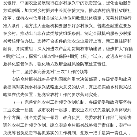
发银行、中国农业发展银行在乡村振兴中的职责定位，强化金融服务
方式创新，加大对乡村振兴中长期信贷支持。推动农村信用社省联社
改革，保持农村信用社县域法人地位和数量总体稳定，完善村镇银行
准入条件，地方法人金融机构要服务好乡村振兴。普惠金融重点要放
在乡村。推动出台非存款类放贷组织条例。制定金融机构服务乡村振
兴考核评估办法。支持符合条件的涉农企业发行上市、新三板挂牌和
融资、并购重组，深入推进农产品期货期权市场建设，稳步扩大“保险
+期货”试点，探索“订单农业+保险+期货（权）”试点。改进农村金融
差异化监管体系，强化地方政府金融风险防范处置责任。
十二、坚持和完善党对“三农”工作的领导
实施乡村振兴战略是党和国家的重大决策部署，各级党委和政府
要提高对实施乡村振兴战略重大意义的认识，真正把实施乡村振兴战
略摆在优先位置，把党管农村工作的要求落到实处。
（一）完善党的农村工作领导体制机制。各级党委和政府要坚持
工业农业一起抓、城市农村一起抓，把农业农村优先发展原则体现到
各个方面。健全党委统一领导、政府负责、党委农村工作部门统筹协
调的农村工作领导体制。建立实施乡村振兴战略领导责任制，实行中
央统筹省负总责市县抓落实的工作机制。党政一把手是第一责任人，