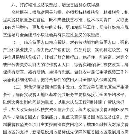
八、打好精准脱贫攻坚战，增强贫困群众获得感
乡村振兴，摆脱贫困是前提。必须坚持精准扶贫、精准脱贫，把
提高脱贫质量放在首位，既不降低扶贫标准，也不吊高胃口，采取更
加有力的举措、更加集中的支持、更加精细的工作，坚决打好精准脱
贫这场对全面建成小康社会具有决定性意义的攻坚战。
（一）瞄准贫困人口精准帮扶。对有劳动能力的贫困人口，强化
产业和就业扶持，着力做好产销衔接、劳务对接，实现稳定脱贫。有
序推进易地扶贫搬迁，让搬迁群众搬得出、稳得住、能致富。对完全
或部分丧失劳动能力的特殊贫困人口，综合实施保障性扶贫政策，确
保病有所医、残有所助、生活有兜底。做好农村最低生活保障工作的
动态化精细化管理，把符合条件的贫困人口全部纳入保障范围。
（二）聚焦深度贫困地区集中发力。全面改善贫困地区生产生活
条件，确保实现贫困地区基本公共服务主要指标接近全国平均水平。
以解决突出制约问题为重点，以重大扶贫工程和到村到户帮扶为抓
手，加大政策倾斜和扶贫资金整合力度，着力改善深度贫困地区发展
条件，增强贫困农户发展能力，重点攻克深度贫困地区脱贫任务。新
增脱贫攻坚资金项目主要投向深度贫困地区，增加金融投入对深度贫
困地区的支持，新增建设用地指标优先保障深度贫困地区发展用地需