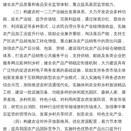
健全农产品质量和食品安全监管体制，重点提高基层监管能力。
（三）构建农村一二三产业融合发展体系。大力开发农业多种功
能，延长产业链、提升价值链、完善利益链，通过保底分红、股份合
作、利润返还等多种形式，让农民合理分享全产业链增值收益。实施
农产品加工业提升行动，鼓励企业兼并重组，淘汰落后产能，支持主
产区农产品就地加工转化增值。重点解决农产品销售中的突出问题，
加强农产品产后分级、包装、营销，建设现代化农产品冷链仓储物流
体系，打造农产品销售公共服务平台，支持供销、邮政及各类企业把
服务网点延伸到乡村，健全农产品产销稳定衔接机制，大力建设具有
广泛性的促进农村电子商务发展的基础设施，鼓励支持各类市场主体
创新发展基于互联网的新型农业产业模式，深入实施电子商务进农村
综合示范，加快推进农村流通现代化。实施休闲农业和乡村旅游精品
工程，建设一批设施完备、功能多样的休闲观光园区、森林人家、康
养基地、乡村民宿、特色小镇。对利用闲置农房发展民宿、养老等项
目，研究出台消防、特种行业经营等领域便利市场准入、加强事中事
后监管的管理办法。发展乡村共享经济、创意农业、特色文化产业。
（四）构建农业对外开放新格局。优化资源配置，着力节本增
效，提高我国农产品国际竞争力。实施特色优势农产品出口提升行