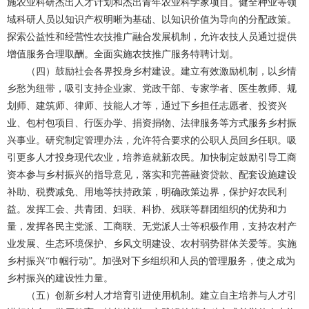
施农业科研杰出人才计划和杰出青年农业科学家项目。健全种业等领
域科研人员以知识产权明晰为基础、以知识价值为导向的分配政策。
探索公益性和经营性农技推广融合发展机制，允许农技人员通过提供
增值服务合理取酬。全面实施农技推广服务特聘计划。
（四）鼓励社会各界投身乡村建设。建立有效激励机制，以乡情
乡愁为纽带，吸引支持企业家、党政干部、专家学者、医生教师、规
划师、建筑师、律师、技能人才等，通过下乡担任志愿者、投资兴
业、包村包项目、行医办学、捐资捐物、法律服务等方式服务乡村振
兴事业。研究制定管理办法，允许符合要求的公职人员回乡任职。吸
引更多人才投身现代农业，培养造就新农民。加快制定鼓励引导工商
资本参与乡村振兴的指导意见，落实和完善融资贷款、配套设施建设
补助、税费减免、用地等扶持政策，明确政策边界，保护好农民利
益。发挥工会、共青团、妇联、科协、残联等群团组织的优势和力
量，发挥各民主党派、工商联、无党派人士等积极作用，支持农村产
业发展、生态环境保护、乡风文明建设、农村弱势群体关爱等。实施
乡村振兴“巾帼行动”。加强对下乡组织和人员的管理服务，使之成为
乡村振兴的建设性力量。
（五）创新乡村人才培育引进使用机制。建立自主培养与人才引