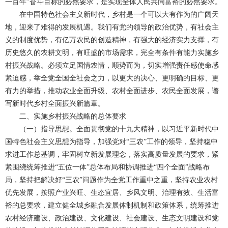
一百年”奋斗目标的必然要求，是实现全体人民共同富裕的必然要求。
在中国特色社会主义新时代，乡村是一个可以大有作为的广阔天
地，迎来了难得的发展机遇。我们有党的领导的政治优势，有社会主
义的制度优势，有亿万农民的创造精神，有强大的经济实力支撑，有
历史悠久的农耕文明，有旺盛的市场需求，完全有条件有能力实施乡
村振兴战略。必须立足国情农情，顺势而为，切实增强责任感使命感
紧迫感，举全党全国全社会之力，以更大的决心、更明确的目标、更
有力的举措，推动农业全面升级、农村全面进步、农民全面发展，谱
写新时代乡村全面振兴新篇章。
二、实施乡村振兴战略的总体要求
（一）指导思想。全面贯彻党的十九大精神，以习近平新时代中
国特色社会主义思想为指导，加强党对“三农”工作的领导，坚持稳中
求进工作总基调，牢固树立新发展理念，落实高质量发展的要求，紧
紧围绕统筹推进“五位一体”总体布局和协调推进“四个全面”战略布
局，坚持把解决好“三农”问题作为全党工作重中之重，坚持农业农村
优先发展，按照产业兴旺、生态宜居、乡风文明、治理有效、生活富
裕的总要求，建立健全城乡融合发展体制机制和政策体系，统筹推进
农村经济建设、政治建设、文化建设、社会建设、生态文明建设和党