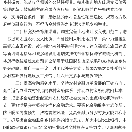
乡村振兴、脱贫攻坚领域的公益性项目。稳步推进地方政府专项债券
管理改革，鼓励地方政府试点发行项目融资和收益自平衡的专项债
券，支持符合条件、有一定收益的乡村公益性项目建设。规范地方政
府举债融资行为，不得借乡村振兴之名违法违规变相举债。
（二）拓宽资金筹集渠道。调整完善土地出让收入使用范围，进
一步提高农业农村投入比例。严格控制未利用地开垦，集中力量推进
高标准农田建设。改进耕地占补平衡管理办法，建立高标准农田建设
等新增耕地指标和城乡建设用地增减挂钩节余指标跨省域调剂机制，
将所得收益通过支出预算全部用于巩固脱贫攻坚成果和支持实施乡村
振兴战略。推广一事一议、以奖代补等方式，鼓励农民对直接受益的
乡村基础设施建设投工投劳，让农民更多参与建设管护。
（三）提高金融服务水平。坚持农村金融改革发展的正确方向，
健全适合农业农村特点的农村金融体系，推动农村金融机构回归本
源，把更多金融资源配置到农村经济社会发展的重点领域和薄弱环
节，更好满足乡村振兴多样化金融需求。要强化金融服务方式创新，
防止脱实向虚倾向，严格管控风险，提高金融服务乡村振兴能力和水
平。抓紧出台金融服务乡村振兴的指导意见。加大中国农业银行、中
国邮政储蓄银行“三农”金融事业部对乡村振兴支持力度。明确国家开