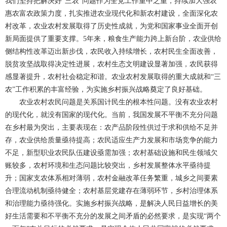
我们坚持把解决好“三农”问题作为全党工作重中之重，持续加大强农
惠农富农政策力度，扎实推进农业现代化和新农村建设，全面深化农
村改革，农业农村发展取得了历史性成就，为党和国家事业全面开创
新局面提供了重要支撑。5年来，粮食生产能力跨上新台阶，农业供给
侧结构性改革迈出新步伐，农民收入持续增长，农村民生全面改善，
脱贫攻坚战取得决定性进展，农村生态文明建设显著加强，农民获得
感显著提升，农村社会稳定和谐。农业农村发展取得的重大成就和“三
农”工作积累的丰富经验，为实施乡村振兴战略奠定了良好基础。
农业农村农民问题是关系国计民生的根本性问题。没有农业农村
的现代化，就没有国家的现代化。当前，我国发展不平衡不充分问题
在乡村最为突出，主要表现在：农产品阶段性供过于求和供给不足并
存，农业供给质量亟待提高；农民适应生产力发展和市场竞争的能力
不足，新型职业农民队伍建设亟需加强；农村基础设施和民生领域欠
账较多，农村环境和生态问题比较突出，乡村发展整体水平亟待提
升；国家支农体系相对薄弱，农村金融改革任务繁重，城乡之间要素
合理流动机制亟待健全；农村基层党建存在薄弱环节，乡村治理体系
和治理能力亟待强化。实施乡村振兴战略，是解决人民日益增长的美
好生活需要和不平衡不充分的发展之间矛盾的必然要求，是实现“两个