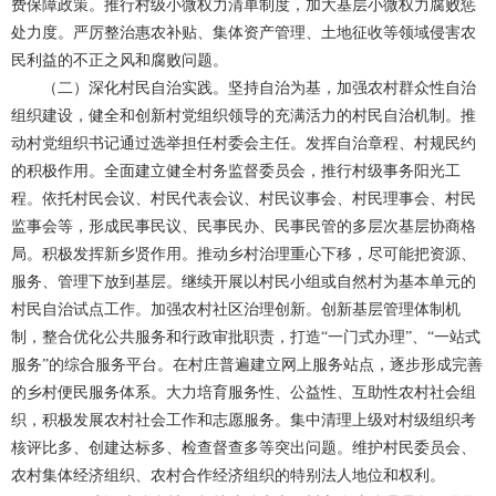
费保障政策。推行村级小微权力清单制度，加大基层小微权力腐败惩
处力度。严厉整治惠农补贴、集体资产管理、土地征收等领域侵害农
民利益的不正之风和腐败问题。
（二）深化村民自治实践。坚持自治为基，加强农村群众性自治
组织建设，健全和创新村党组织领导的充满活力的村民自治机制。推
动村党组织书记通过选举担任村委会主任。发挥自治章程、村规民约
的积极作用。全面建立健全村务监督委员会，推行村级事务阳光工
程。依托村民会议、村民代表会议、村民议事会、村民理事会、村民
监事会等，形成民事民议、民事民办、民事民管的多层次基层协商格
局。积极发挥新乡贤作用。推动乡村治理重心下移，尽可能把资源、
服务、管理下放到基层。继续开展以村民小组或自然村为基本单元的
村民自治试点工作。加强农村社区治理创新。创新基层管理体制机
制，整合优化公共服务和行政审批职责，打造“一门式办理”、“一站式
服务”的综合服务平台。在村庄普遍建立网上服务站点，逐步形成完善
的乡村便民服务体系。大力培育服务性、公益性、互助性农村社会组
织，积极发展农村社会工作和志愿服务。集中清理上级对村级组织考
核评比多、创建达标多、检查督查多等突出问题。维护村民委员会、
农村集体经济组织、农村合作经济组织的特别法人地位和权利。