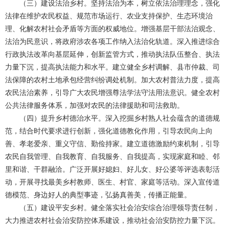
（三）建设法治乡村。坚持法治为本，树立依法治理理念，强化
法律在维护农民权益、规范市场运行、农业支持保护、生态环境治
理、化解农村社会矛盾等方面的权威地位。增强基层干部法治观念、
法治为民意识，将政府涉农各项工作纳入法治化轨道。深入推进综合
行政执法改革向基层延伸，创新监管方式，推动执法队伍整合、执法
力量下沉，提高执法能力和水平。建立健全乡村调解、县市仲裁、司
法保障的农村土地承包经营纠纷调处机制。加大农村普法力度，提高
农民法治素养，引导广大农民增强尊法学法守法用法意识。健全农村
公共法律服务体系，加强对农民的法律援助和司法救助。
（四）提升乡村德治水平。深入挖掘乡村熟人社会蕴含的道德规
范，结合时代要求进行创新，强化道德教化作用，引导农民向上向
善、孝老爱亲、重义守信、勤俭持家。建立道德激励约束机制，引导
农民自我管理、自我教育、自我服务、自我提高，实现家庭和睦、邻
里和谐、干群融洽。广泛开展好媳妇、好儿女、好公婆等评选表彰活
动，开展寻找最美乡村教师、医生、村官、家庭等活动。深入宣传道
德模范、身边好人的典型事迹，弘扬真善美，传播正能量。
（五）建设平安乡村。健全落实社会治安综合治理领导责任制，
大力推进农村社会治安防控体系建设，推动社会治安防控力量下沉。