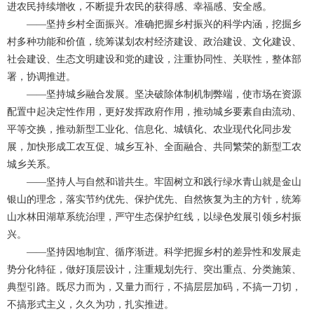
进农民持续增收，不断提升农民的获得感、幸福感、安全感。
——坚持乡村全面振兴。准确把握乡村振兴的科学内涵，挖掘乡
村多种功能和价值，统筹谋划农村经济建设、政治建设、文化建设、
社会建设、生态文明建设和党的建设，注重协同性、关联性，整体部
署，协调推进。
——坚持城乡融合发展。坚决破除体制机制弊端，使市场在资源
配置中起决定性作用，更好发挥政府作用，推动城乡要素自由流动、
平等交换，推动新型工业化、信息化、城镇化、农业现代化同步发
展，加快形成工农互促、城乡互补、全面融合、共同繁荣的新型工农
城乡关系。
——坚持人与自然和谐共生。牢固树立和践行绿水青山就是金山
银山的理念，落实节约优先、保护优先、自然恢复为主的方针，统筹
山水林田湖草系统治理，严守生态保护红线，以绿色发展引领乡村振
兴。
——坚持因地制宜、循序渐进。科学把握乡村的差异性和发展走
势分化特征，做好顶层设计，注重规划先行、突出重点、分类施策、
典型引路。既尽力而为，又量力而行，不搞层层加码，不搞一刀切，
不搞形式主义，久久为功，扎实推进。