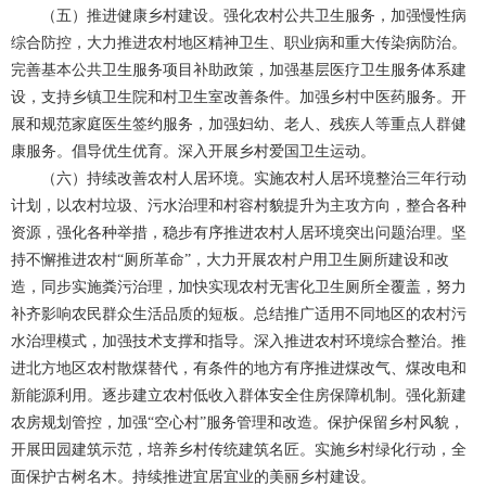
（五）推进健康乡村建设。强化农村公共卫生服务，加强慢性病
综合防控，大力推进农村地区精神卫生、职业病和重大传染病防治。
完善基本公共卫生服务项目补助政策，加强基层医疗卫生服务体系建
设，支持乡镇卫生院和村卫生室改善条件。加强乡村中医药服务。开
展和规范家庭医生签约服务，加强妇幼、老人、残疾人等重点人群健
康服务。倡导优生优育。深入开展乡村爱国卫生运动。
（六）持续改善农村人居环境。实施农村人居环境整治三年行动
计划，以农村垃圾、污水治理和村容村貌提升为主攻方向，整合各种
资源，强化各种举措，稳步有序推进农村人居环境突出问题治理。坚
持不懈推进农村“厕所革命”，大力开展农村户用卫生厕所建设和改
造，同步实施粪污治理，加快实现农村无害化卫生厕所全覆盖，努力
补齐影响农民群众生活品质的短板。总结推广适用不同地区的农村污
水治理模式，加强技术支撑和指导。深入推进农村环境综合整治。推
进北方地区农村散煤替代，有条件的地方有序推进煤改气、煤改电和
新能源利用。逐步建立农村低收入群体安全住房保障机制。强化新建
农房规划管控，加强“空心村”服务管理和改造。保护保留乡村风貌，
开展田园建筑示范，培养乡村传统建筑名匠。实施乡村绿化行动，全
面保护古树名木。持续推进宜居宜业的美丽乡村建设。