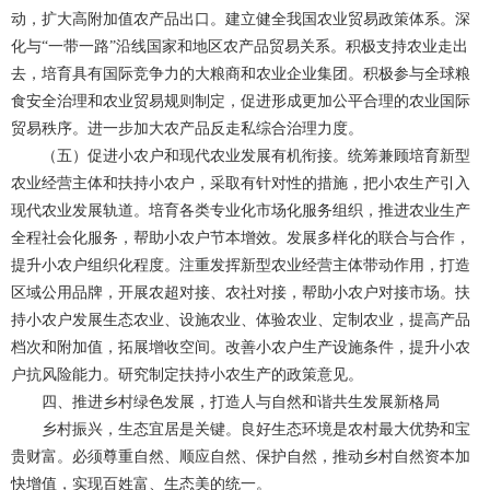
动，扩大高附加值农产品出口。建立健全我国农业贸易政策体系。深
化与“一带一路”沿线国家和地区农产品贸易关系。积极支持农业走出
去，培育具有国际竞争力的大粮商和农业企业集团。积极参与全球粮
食安全治理和农业贸易规则制定，促进形成更加公平合理的农业国际
贸易秩序。进一步加大农产品反走私综合治理力度。
（五）促进小农户和现代农业发展有机衔接。统筹兼顾培育新型
农业经营主体和扶持小农户，采取有针对性的措施，把小农生产引入
现代农业发展轨道。培育各类专业化市场化服务组织，推进农业生产
全程社会化服务，帮助小农户节本增效。发展多样化的联合与合作，
提升小农户组织化程度。注重发挥新型农业经营主体带动作用，打造
区域公用品牌，开展农超对接、农社对接，帮助小农户对接市场。扶
持小农户发展生态农业、设施农业、体验农业、定制农业，提高产品
档次和附加值，拓展增收空间。改善小农户生产设施条件，提升小农
户抗风险能力。研究制定扶持小农生产的政策意见。
四、推进乡村绿色发展，打造人与自然和谐共生发展新格局
乡村振兴，生态宜居是关键。良好生态环境是农村最大优势和宝
贵财富。必须尊重自然、顺应自然、保护自然，推动乡村自然资本加
快增值，实现百姓富、生态美的统一。