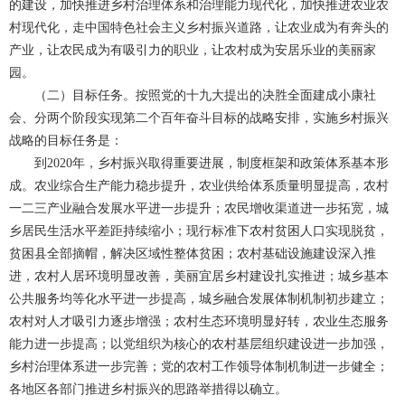
的建设，加快推进乡村治理体系和治理能力现代化，加快推进农业农
村现代化，走中国特色社会主义乡村振兴道路，让农业成为有奔头的
产业，让农民成为有吸引力的职业，让农村成为安居乐业的美丽家
园。
（二）目标任务。按照党的十九大提出的决胜全面建成小康社
会、分两个阶段实现第二个百年奋斗目标的战略安排，实施乡村振兴
战略的目标任务是：
到2020年，乡村振兴取得重要进展，制度框架和政策体系基本形
成。农业综合生产能力稳步提升，农业供给体系质量明显提高，农村
一二三产业融合发展水平进一步提升；农民增收渠道进一步拓宽，城
乡居民生活水平差距持续缩小；现行标准下农村贫困人口实现脱贫，
贫困县全部摘帽，解决区域性整体贫困；农村基础设施建设深入推
进，农村人居环境明显改善，美丽宜居乡村建设扎实推进；城乡基本
公共服务均等化水平进一步提高，城乡融合发展体制机制初步建立；
农村对人才吸引力逐步增强；农村生态环境明显好转，农业生态服务
能力进一步提高；以党组织为核心的农村基层组织建设进一步加强，
乡村治理体系进一步完善；党的农村工作领导体制机制进一步健全；
各地区各部门推进乡村振兴的思路举措得以确立。