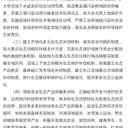
大华北地下水超采区综合治理范围。推进重金属污染耕地防控和修
复，开展土壤污染治理与修复技术应用试点，加大东北黑土地保护力
度。实施流域环境和近岸海域综合治理。严禁工业和城镇污染向农业
农村转移。加强农村环境监管能力建设，落实县乡两级农村环境保护
主体责任。
（三）建立市场化多元化生态补偿机制。落实农业功能区制度，
加大重点生态功能区转移支付力度，完善生态保护成效与资金分配挂
钩的激励约束机制。鼓励地方在重点生态区位推行商品林赎买制度。
健全地区间、流域上下游之间横向生态保护补偿机制，探索建立生态
产品购买、森林碳汇等市场化补偿制度。建立长江流域重点水域禁捕
补偿制度。推行生态建设和保护以工代赈做法，提供更多生态公益岗
位。
（四）增加农业生态产品和服务供给。正确处理开发与保护的关
系，运用现代科技和管理手段，将乡村生态优势转化为发展生态经济
的优势，提供更多更好的绿色生态产品和服务，促进生态和经济良性
循环。加快发展森林草原旅游、河湖湿地观光、冰雪海上运动、野生
动物驯养观赏等产业，积极开发观光农业、游憩休闲、健康养生、生
态教育等服务。创建一批特色生态旅游示范村镇和精品线路，打造绿