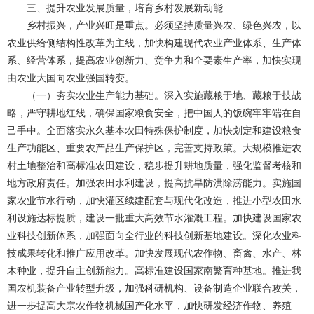
三、提升农业发展质量，培育乡村发展新动能
乡村振兴，产业兴旺是重点。必须坚持质量兴农、绿色兴农，以
农业供给侧结构性改革为主线，加快构建现代农业产业体系、生产体
系、经营体系，提高农业创新力、竞争力和全要素生产率，加快实现
由农业大国向农业强国转变。
（一）夯实农业生产能力基础。深入实施藏粮于地、藏粮于技战
略，严守耕地红线，确保国家粮食安全，把中国人的饭碗牢牢端在自
己手中。全面落实永久基本农田特殊保护制度，加快划定和建设粮食
生产功能区、重要农产品生产保护区，完善支持政策。大规模推进农
村土地整治和高标准农田建设，稳步提升耕地质量，强化监督考核和
地方政府责任。加强农田水利建设，提高抗旱防洪除涝能力。实施国
家农业节水行动，加快灌区续建配套与现代化改造，推进小型农田水
利设施达标提质，建设一批重大高效节水灌溉工程。加快建设国家农
业科技创新体系，加强面向全行业的科技创新基地建设。深化农业科
技成果转化和推广应用改革。加快发展现代农作物、畜禽、水产、林
木种业，提升自主创新能力。高标准建设国家南繁育种基地。推进我
国农机装备产业转型升级，加强科研机构、设备制造企业联合攻关，
进一步提高大宗农作物机械国产化水平，加快研发经济作物、养殖