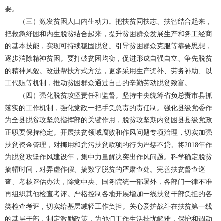
要。
（三）激发贫困人口内生动力。把扶贫同扶志、扶智结合起来，
把救急纾困和内生脱贫结合起来，提升贫困群众发展生产和务工经商
的基本技能，实现可持续稳固脱贫。引导贫困群众克服等靠要思想，
逐步消除精神贫困。要打破贫困均衡，促进形成自强自立、争先脱贫
的精神风貌。改进帮扶方式方法，更多采用生产奖补、劳务补助、以
工代赈等机制，推动贫困群众通过自己的辛勤劳动脱贫致富。
（四）强化脱贫攻坚责任和监督。坚持中央统筹省负总责市县抓
落实的工作机制，强化党政一把手负总责的责任制。强化县级党委作
为全县脱贫攻坚总指挥部的关键作用，脱贫攻坚期内贫困县县级党政
正职要保持稳定。开展扶贫领域腐败和作风问题专项治理，切实加强
扶贫资金管理，对挪用和贪污扶贫款项的行为严惩不贷。将2018年作
为脱贫攻坚作风建设年，集中力量解决突出作风问题。科学确定脱贫
摘帽时间，对弄虚作假、搞数字脱贫的严肃查处。完善扶贫督查巡
查、考核评估办法，除党中央、国务院统一部署外，各部门一律不准
再组织其他检查考评。严格控制各地开展增加一线扶贫干部负担的各
类检查考评，切实给基层减轻工作负担。关心爱护战斗在扶贫第一线
的基层干部，制定激励政策，为他们工作生活排忧解难，保护和调动