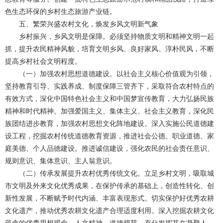
色生态环保的乡村生态旅游产业链。
五、繁荣兴盛农村文化，焕发乡风文明新气象
乡村振兴，乡风文明是保障。必须坚持物质文明和精神文明一起
抓，提升农民精神风貌，培育文明乡风、良好家风、淳朴民风，不断
提高乡村社会文明程度。
（一）加强农村思想道德建设。以社会主义核心价值观为引领，
坚持教育引导、实践养成、制度保障三管齐下，采取符合农村特点的
有效方式，深化中国特色社会主义和中国梦宣传教育，大力弘扬民族
精神和时代精神。加强爱国主义、集体主义、社会主义教育，深化民
族团结进步教育，加强农村思想文化阵地建设。深入实施公民道德建
设工程，挖掘农村传统道德教育资源，推进社会公德、职业道德、家
庭美德、个人品德建设。推进诚信建设，强化农民的社会责任意识、
规则意识、集体意识、主人翁意识。
（二）传承发展提升农村优秀传统文化。立足乡村文明，吸取城
市文明及外来文化优秀成果，在保护传承的基础上，创造性转化、创
新性发展，不断赋予时代内涵、丰富表现形式。切实保护好优秀农耕
文化遗产，推动优秀农耕文化遗产合理适度利用。深入挖掘农耕文化