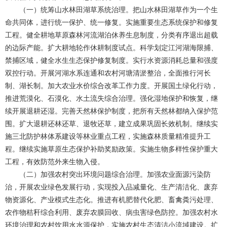
（一）统筹山水林田湖草系统治理。把山水林田湖草作为一个生
命共同体，进行统一保护、统一修复。实施重要生态系统保护和修复
工程。健全耕地草原森林河流湖泊休养生息制度，分类有序退出超载
的边际产能。扩大耕地轮作休耕制度试点。科学划定江河湖海限捕、
禁捕区域，健全水生生态保护修复制度。实行水资源消耗总量和强度
双控行动。开展河湖水系连通和农村河塘清淤整治，全面推行河长
制、湖长制。加大农业水价综合改革工作力度。开展国土绿化行动，
推进荒漠化、石漠化、水土流失综合治理。强化湿地保护和恢复，继
续开展退耕还湿。完善天然林保护制度，把所有天然林都纳入保护范
围。扩大退耕还林还草、退牧还草，建立成果巩固长效机制。继续实
施三北防护林体系建设等林业重点工程，实施森林质量精准提升工
程。继续实施草原生态保护补助奖励政策。实施生物多样性保护重大
工程，有效防范外来生物入侵。
（二）加强农村突出环境问题综合治理。加强农业面源污染防
治，开展农业绿色发展行动，实现投入品减量化、生产清洁化、废弃
物资源化、产业模式生态化。推进有机肥替代化肥、畜禽粪污处理、
农作物秸秆综合利用、废弃农膜回收、病虫害绿色防控。加强农村水
环境治理和农村饮用水水源保护，实施农村生态清洁小流域建设。扩