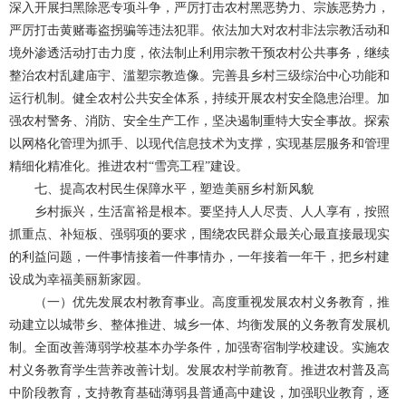
深入开展扫黑除恶专项斗争，严厉打击农村黑恶势力、宗族恶势力，
严厉打击黄赌毒盗拐骗等违法犯罪。依法加大对农村非法宗教活动和
境外渗透活动打击力度，依法制止利用宗教干预农村公共事务，继续
整治农村乱建庙宇、滥塑宗教造像。完善县乡村三级综治中心功能和
运行机制。健全农村公共安全体系，持续开展农村安全隐患治理。加
强农村警务、消防、安全生产工作，坚决遏制重特大安全事故。探索
以网格化管理为抓手、以现代信息技术为支撑，实现基层服务和管理
精细化精准化。推进农村“雪亮工程”建设。
七、提高农村民生保障水平，塑造美丽乡村新风貌
乡村振兴，生活富裕是根本。要坚持人人尽责、人人享有，按照
抓重点、补短板、强弱项的要求，围绕农民群众最关心最直接最现实
的利益问题，一件事情接着一件事情办，一年接着一年干，把乡村建
设成为幸福美丽新家园。
（一）优先发展农村教育事业。高度重视发展农村义务教育，推
动建立以城带乡、整体推进、城乡一体、均衡发展的义务教育发展机
制。全面改善薄弱学校基本办学条件，加强寄宿制学校建设。实施农
村义务教育学生营养改善计划。发展农村学前教育。推进农村普及高
中阶段教育，支持教育基础薄弱县普通高中建设，加强职业教育，逐