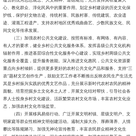
蕴含的优秀思想观念、人文精神、道德规范，充分发挥其在凝聚人
心、教化群众、淳化民风中的重要作用。划定乡村建设的历史文化保
护线，保护好文物古迹、传统村落、民族村寨、传统建筑、农业遗
迹、灌溉工程遗产。支持农村地区优秀戏曲曲艺、少数民族文化、民
间文化等传承发展。
（三）加强农村公共文化建设。按照有标准、有网络、有内容、
有人才的要求，健全乡村公共文化服务体系。发挥县级公共文化机构
辐射作用，推进基层综合性文化服务中心建设，实现乡村两级公共文
化服务全覆盖，提升服务效能。深入推进文化惠民，公共文化资源要
重点向乡村倾斜，提供更多更好的农村公共文化产品和服务。支持“三
农”题材文艺创作生产，鼓励文艺工作者不断推出反映农民生产生活尤
其是乡村振兴实践的优秀文艺作品，充分展示新时代农村农民的精神
面貌。培育挖掘乡土文化本土人才，开展文化结对帮扶，引导社会各
界人士投身乡村文化建设。活跃繁荣农村文化市场，丰富农村文化业
态，加强农村文化市场监管。
（四）开展移风易俗行动。广泛开展文明村镇、星级文明户、文
明家庭等群众性精神文明创建活动。遏制大操大办、厚葬薄养、人情
攀比等陈规陋习。加强无神论宣传教育，丰富农民群众精神文化生