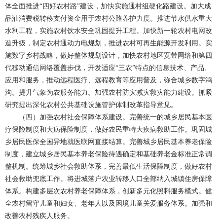
体全面推进“四好农村路”建设，加快实施通村组硬化路建设。加大成
品油消费税转移支付资金用于农村公路养护力度。推进节水供水重大
水利工程，实施农村饮水安全巩固提升工程。加快新一轮农村电网改
造升级，制定农村通动力电规划，推进农村可再生能源开发利用。实
施数字乡村战略，做好整体规划设计，加快农村地区宽带网络和第四
代移动通信网络覆盖步伐，开发适应“三农”特点的信息技术、产品、
应用和服务，推动远程医疗、远程教育等应用普及，弥合城乡数字鸿
沟。提升气象为农服务能力。加强农村防灾减灾救灾能力建设。抓紧
研究提出深化农村公共基础设施管护体制改革指导意见。
（四）加强农村社会保障体系建设。完善统一的城乡居民基本医
疗保险制度和大病保险制度，做好农民重特大疾病救助工作。巩固城
乡居民医保全国异地就医联网直接结算。完善城乡居民基本养老保险
制度，建立城乡居民基本养老保险待遇确定和基础养老金标准正常调
整机制。统筹城乡社会救助体系，完善最低生活保障制度，做好农村
社会救助兜底工作。将进城落户农业转移人口全部纳入城镇住房保障
体系。构建多层次农村养老保障体系，创新多元化照料服务模式。健
全农村留守儿童和妇女、老年人以及困境儿童关爱服务体系。加强和
改善农村残疾人服务。