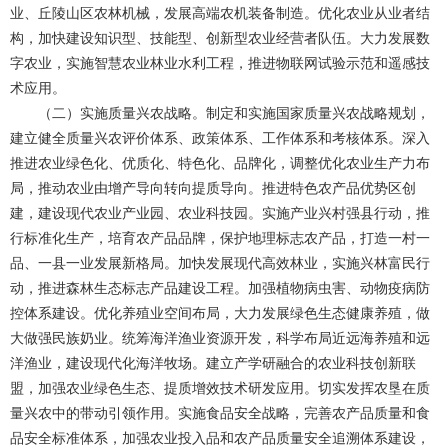
业、丘陵山区农林机械，发展高端农机装备制造。优化农业从业者结
构，加快建设知识型、技能型、创新型农业经营者队伍。大力发展数
字农业，实施智慧农业林业水利工程，推进物联网试验示范和遥感技
术应用。
（二）实施质量兴农战略。制定和实施国家质量兴农战略规划，
建立健全质量兴农评价体系、政策体系、工作体系和考核体系。深入
推进农业绿色化、优质化、特色化、品牌化，调整优化农业生产力布
局，推动农业由增产导向转向提质导向。推进特色农产品优势区创
建，建设现代农业产业园、农业科技园。实施产业兴村强县行动，推
行标准化生产，培育农产品品牌，保护地理标志农产品，打造一村一
品、一县一业发展新格局。加快发展现代高效林业，实施兴林富民行
动，推进森林生态标志产品建设工程。加强植物病虫害、动物疫病防
控体系建设。优化养殖业空间布局，大力发展绿色生态健康养殖，做
大做强民族奶业。统筹海洋渔业资源开发，科学布局近远海养殖和远
洋渔业，建设现代化海洋牧场。建立产学研融合的农业科技创新联
盟，加强农业绿色生态、提质增效技术研发应用。切实发挥农垦在质
量兴农中的带动引领作用。实施食品安全战略，完善农产品质量和食
品安全标准体系，加强农业投入品和农产品质量安全追溯体系建设，