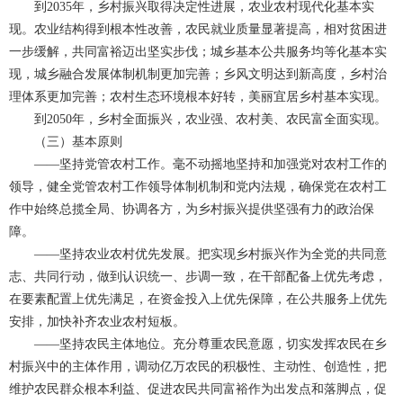
到2035年，乡村振兴取得决定性进展，农业农村现代化基本实
现。农业结构得到根本性改善，农民就业质量显著提高，相对贫困进
一步缓解，共同富裕迈出坚实步伐；城乡基本公共服务均等化基本实
现，城乡融合发展体制机制更加完善；乡风文明达到新高度，乡村治
理体系更加完善；农村生态环境根本好转，美丽宜居乡村基本实现。
到2050年，乡村全面振兴，农业强、农村美、农民富全面实现。
（三）基本原则
——坚持党管农村工作。毫不动摇地坚持和加强党对农村工作的
领导，健全党管农村工作领导体制机制和党内法规，确保党在农村工
作中始终总揽全局、协调各方，为乡村振兴提供坚强有力的政治保
障。
——坚持农业农村优先发展。把实现乡村振兴作为全党的共同意
志、共同行动，做到认识统一、步调一致，在干部配备上优先考虑，
在要素配置上优先满足，在资金投入上优先保障，在公共服务上优先
安排，加快补齐农业农村短板。
——坚持农民主体地位。充分尊重农民意愿，切实发挥农民在乡
村振兴中的主体作用，调动亿万农民的积极性、主动性、创造性，把
维护农民群众根本利益、促进农民共同富裕作为出发点和落脚点，促