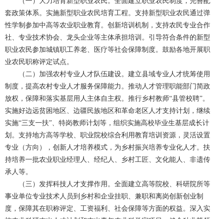
（一）大力培育新型职业农民。全面建立职业农民制度，完善配
套政策体系。实施新型职业农民培育工程。支持新型职业农民通过弹
性学制参加中高等农业职业教育。创新培训机制，支持农民专业合作
社、专业技术协会、龙头企业等主体承担培训。引导符合条件的新型
职业农民参加城镇职工养老、医疗等社会保障制度。鼓励各地开展职
业农民职称评定试点。
（二）加强农村专业人才队伍建设。建立县域专业人才统筹使用
制度，提高农村专业人才服务保障能力。推动人才管理职能部门简政
放权，保障和落实基层用人主体自主权。推行乡村教师“县管校聘”。
实施好边远贫困地区、边疆民族地区和革命老区人才支持计划，继续
实施“三支一扶”、特岗教师计划等，组织实施高校毕业生基层成长计
划。支持地方高等学校、职业院校综合利用教育培训资源，灵活设置
专业（方向），创新人才培养模式，为乡村振兴培养专业化人才。扶
持培养一批农业职业经理人、经纪人、乡村工匠、文化能人、非遗传
承人等。
（三）发挥科技人才支撑作用。全面建立高等院校、科研院所等
事业单位专业技术人员到乡村和企业挂职、兼职和离岗创新创业制
度，保障其在职称评定、工资福利、社会保障等方面的权益。深入实