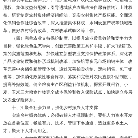
用权、集体收益分配权，引导进城落户农民依法自愿有偿转让上述权
益。研究制定农村集体经济组织法，充实农村集体产权权能。全面深
化供销合作社综合改革，深入推进集体林权、水利设施产权等领域改
革，做好农村综合改革、农村改革试验区等工作。
（四）完善农业支持保护制度。以提升农业质量效益和竞争力为
目标，强化绿色生态导向，创新完善政策工具和手段，扩大“绿箱”政
策的实施范围和规模，加快建立新型农业支持保护政策体系。深化农
产品收储制度和价格形成机制改革，加快培育多元市场购销主体，改
革完善中央储备粮管理体制。通过完善拍卖机制、定向销售、包干销
售等，加快消化政策性粮食库存。落实和完善对农民直接补贴制度，
提高补贴效能。健全粮食主产区利益补偿机制。探索开展稻谷、小
麦、玉米三大粮食作物完全成本保险和收入保险试点，加快建立多层
次农业保险体系。
十、汇聚全社会力量，强化乡村振兴人才支撑
实施乡村振兴战略，必须破解人才瓶颈制约。要把人力资本开发
放在首要位置，畅通智力、技术、管理下乡通道，造就更多乡土人
才，聚天下人才而用之。