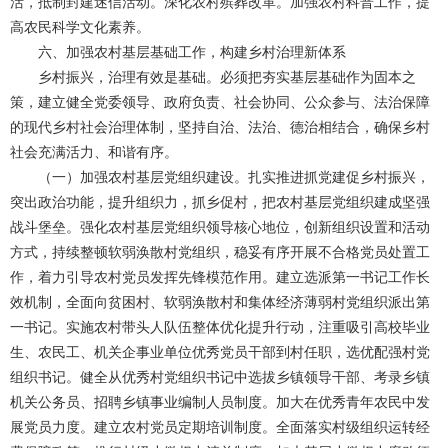
活，抵制封建迷信活动。深化农村殡葬改革。加强农村科普工作，提
高农民科学文化素养。
六、加强农村基层基础工作，构建乡村治理新体系
乡村振兴，治理有效是基础。必须把夯实基层基础作为固本之
策，建立健全党委领导、政府负责、社会协同、公众参与、法治保障
的现代乡村社会治理体制，坚持自治、法治、德治相结合，确保乡村
社会充满活力、和谐有序。
（一）加强农村基层党组织建设。扎实推进抓党建促乡村振兴，
突出政治功能，提升组织力，抓乡促村，把农村基层党组织建成坚强
战斗堡垒。强化农村基层党组织领导核心地位，创新组织设置和活动
方式，持续整顿软弱涣散村党组织，稳妥有序开展不合格党员处置工
作，着力引导农村党员发挥先锋模范作用。建立选派第一书记工作长
效机制，全面向贫困村、软弱涣散村和集体经济薄弱村党组织派出第
一书记。实施农村带头人队伍整体优化提升行动，注重吸引高校毕业
生、农民工、机关企事业单位优秀党员干部到村任职，选优配强村党
组织书记。健全从优秀村党组织书记中选拔乡镇领导干部、考录乡镇
机关公务员、招聘乡镇事业编制人员制度。加大在优秀青年农民中发
展党员力度。建立农村党员定期培训制度。全面落实村级组织运转经