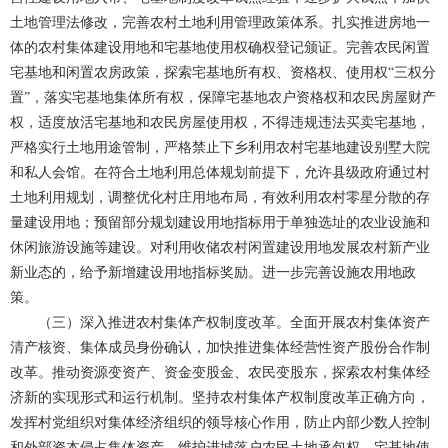
土地管理法修改，完善农村土地利用管理政策体系。扎实推进房地一
体的农村集体建设用地和宅基地使用权确权登记颁证。完善农民闲置
宅基地和闲置农房政策，探索宅基地所有权、资格权、使用权“三权分
置”，落实宅基地集体所有权，保障宅基地农户资格权和农民房屋财产
权，适度放活宅基地和农民房屋使用权，不得违规违法买卖宅基地，
严格实行土地用途管制，严格禁止下乡利用农村宅基地建设别墅大院
和私人会馆。在符合土地利用总体规划前提下，允许县级政府通过村
土地利用规划，调整优化村庄用地布局，有效利用农村零星分散的存
量建设用地；预留部分规划建设用地指标用于单独选址的农业设施和
休闲旅游设施等建设。对利用收储农村闲置建设用地发展农村新产业
新业态的，给予新增建设用地指标奖励。进一步完善设施农用地政
策。
（三）深入推进农村集体产权制度改革。全面开展农村集体资产
清产核资、集体成员身份确认，加快推进集体经营性资产股份合作制
改革。推动资源变资产、资金变股金、农民变股东，探索农村集体经
济新的实现形式和运行机制。坚持农村集体产权制度改革正确方向，
发挥村党组织对集体经济组织的领导核心作用，防止内部少数人控制
和外部资本侵占集体资产。维护进城落户农民土地承包权、宅基地使