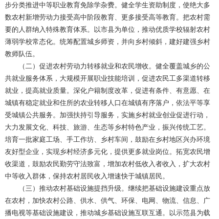
步分类推进中等职业教育免除学杂费。健全学生资助制度，使绝大多
数农村新增劳动力接受高中阶段教育、更多接受高等教育。把农村需
要的人群纳入特殊教育体系。以市县为单位，推动优质学校辐射农村
薄弱学校常态化。统筹配置城乡师资，并向乡村倾斜，建好建强乡村
教师队伍。
（二）促进农村劳动力转移就业和农民增收。健全覆盖城乡的公
共就业服务体系，大规模开展职业技能培训，促进农民工多渠道转移
就业，提高就业质量。深化户籍制度改革，促进有条件、有意愿、在
城镇有稳定就业和住所的农业转移人口在城镇有序落户，依法平等享
受城镇公共服务。加强扶持引导服务，实施乡村就业创业促进行动，
大力发展文化、科技、旅游、生态等乡村特色产业，振兴传统工艺。
培育一批家庭工场、手工作坊、乡村车间，鼓励在乡村地区兴办环境
友好型企业，实现乡村经济多元化，提供更多就业岗位。拓宽农民增
收渠道，鼓励农民勤劳守法致富，增加农村低收入者收入，扩大农村
中等收入群体，保持农村居民收入增速快于城镇居民。
（三）推动农村基础设施提挡升级。继续把基础设施建设重点放
在农村，加快农村公路、供水、供气、环保、电网、物流、信息、广
播电视等基础设施建设，推动城乡基础设施互联互通。以示范县为载