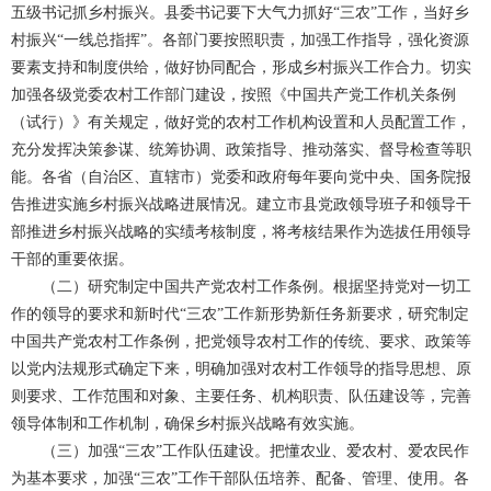
五级书记抓乡村振兴。县委书记要下大气力抓好“三农”工作，当好乡
村振兴“一线总指挥”。各部门要按照职责，加强工作指导，强化资源
要素支持和制度供给，做好协同配合，形成乡村振兴工作合力。切实
加强各级党委农村工作部门建设，按照《中国共产党工作机关条例
（试行）》有关规定，做好党的农村工作机构设置和人员配置工作，
充分发挥决策参谋、统筹协调、政策指导、推动落实、督导检查等职
能。各省（自治区、直辖市）党委和政府每年要向党中央、国务院报
告推进实施乡村振兴战略进展情况。建立市县党政领导班子和领导干
部推进乡村振兴战略的实绩考核制度，将考核结果作为选拔任用领导
干部的重要依据。
（二）研究制定中国共产党农村工作条例。根据坚持党对一切工
作的领导的要求和新时代“三农”工作新形势新任务新要求，研究制定
中国共产党农村工作条例，把党领导农村工作的传统、要求、政策等
以党内法规形式确定下来，明确加强对农村工作领导的指导思想、原
则要求、工作范围和对象、主要任务、机构职责、队伍建设等，完善
领导体制和工作机制，确保乡村振兴战略有效实施。
（三）加强“三农”工作队伍建设。把懂农业、爱农村、爱农民作
为基本要求，加强“三农”工作干部队伍培养、配备、管理、使用。各