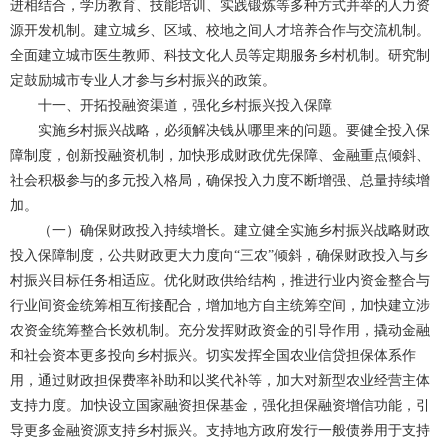
进相结合，学历教育、技能培训、实践锻炼等多种方式并举的人力资
源开发机制。建立城乡、区域、校地之间人才培养合作与交流机制。
全面建立城市医生教师、科技文化人员等定期服务乡村机制。研究制
定鼓励城市专业人才参与乡村振兴的政策。
十一、开拓投融资渠道，强化乡村振兴投入保障
实施乡村振兴战略，必须解决钱从哪里来的问题。要健全投入保
障制度，创新投融资机制，加快形成财政优先保障、金融重点倾斜、
社会积极参与的多元投入格局，确保投入力度不断增强、总量持续增
加。
（一）确保财政投入持续增长。建立健全实施乡村振兴战略财政
投入保障制度，公共财政更大力度向“三农”倾斜，确保财政投入与乡
村振兴目标任务相适应。优化财政供给结构，推进行业内资金整合与
行业间资金统筹相互衔接配合，增加地方自主统筹空间，加快建立涉
农资金统筹整合长效机制。充分发挥财政资金的引导作用，撬动金融
和社会资本更多投向乡村振兴。切实发挥全国农业信贷担保体系作
用，通过财政担保费率补助和以奖代补等，加大对新型农业经营主体
支持力度。加快设立国家融资担保基金，强化担保融资增信功能，引
导更多金融资源支持乡村振兴。支持地方政府发行一般债券用于支持