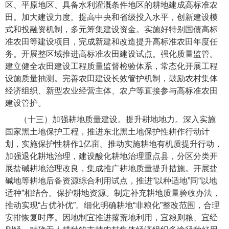
区、平原地区、具备水利灌溉条件地区的耕地建成高标准农
田。加大建设力度。提高中央和省级投入水平，创新建设模
式和投融资机制，多元筹集建设资金。实施好特别国债高标
准农田等建设项目，完成新建和改造提升高标准农田年度任
务。开展整区域推进高标准农田建设试点。强化质量监管。
建立健全农田建设工程质量监督检验体系，常态化开展工程
设施质量抽测。完善农田建设长效管护机制，鼓励农村集体
经济组织、新型农业经营主体、农户等直接参与高标准农田
建设管护。
（十三）加强耕地质量建设。
提升耕地地力。深入实施
国家黑土地保护工程，推进东北黑土地保护性耕作行动计
划，实施保护性耕作1亿亩。推动实施耕地有机质提升行动，
加强退化耕地治理，建设酸化耕地治理重点县，分区分类开
展盐碱耕地治理改良，集成推广耕地质量提升措施。开展盐
碱地等耕地后备资源综合利用试点，推进“以种适地”同“以地
适种”相结合。保护耕地资源。制定补充耕地质量验收办法，
推动实现“占优补优”。细化明确耕地“非粮化”整改范围，合理
安排恢复时序。因地制宜推进撂荒地利用，宜粮则粮、宜经