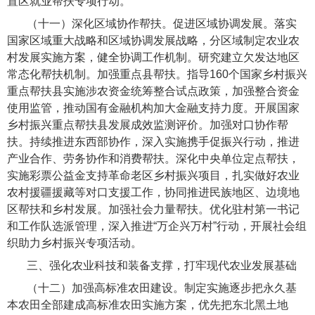
置区就业帮扶专项行动。
（十一）深化区域协作帮扶。
促进区域协调发展。落实
国家区域重大战略和区域协调发展战略，分区域制定农业农
村发展实施方案，健全协调工作机制。研究建立欠发达地区
常态化帮扶机制。加强重点县帮扶。指导160个国家乡村振兴
重点帮扶县实施涉农资金统筹整合试点政策，加强整合资金
使用监管，推动国有金融机构加大金融支持力度。开展国家
乡村振兴重点帮扶县发展成效监测评价。加强对口协作帮
扶。持续推进东西部协作，深入实施携手促振兴行动，推进
产业合作、劳务协作和消费帮扶。深化中央单位定点帮扶，
实施彩票公益金支持革命老区乡村振兴项目，扎实做好农业
农村援疆援藏等对口支援工作，协同推进民族地区、边境地
区帮扶和乡村发展。加强社会力量帮扶。优化驻村第一书记
和工作队选派管理，深入推进“万企兴万村”行动，开展社会组
织助力乡村振兴专项活动。
三、强化农业科技和装备支撑，打牢现代农业发展基础
（十二）加强高标准农田建设。
制定实施逐步把永久基
本农田全部建成高标准农田实施方案，优先把东北黑土地