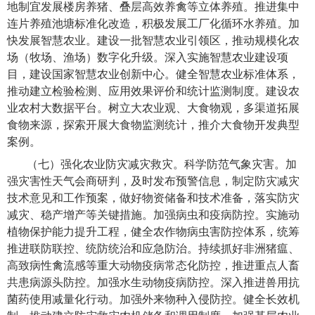
地制宜发展楼房养猪、叠层高效养禽等立体养殖。推进集中
连片养殖池塘标准化改造，积极发展工厂化循环水养殖。加
快发展智慧农业。建设一批智慧农业引领区，推动规模化农
场（牧场、渔场）数字化升级。深入实施智慧农业建设项
目，建设国家智慧农业创新中心。健全智慧农业标准体系，
推动建立检验检测、应用效果评价和统计监测制度。建设农
业农村大数据平台。树立大农业观、大食物观，多渠道拓展
食物来源，探索开展大食物监测统计，推介大食物开发典型
案例。
（七）强化农业防灾减灾救灾。
科学防范气象灾害。加
强灾害性天气会商研判，及时发布预警信息，制定防灾减灾
技术意见和工作预案，做好物资储备和技术准备，落实防灾
减灾、稳产增产等关键措施。加强病虫和疫病防控。实施动
植物保护能力提升工程，健全农作物病虫害防控体系，统筹
推进联防联控、统防统治和应急防治。持续抓好非洲猪瘟、
高致病性禽流感等重大动物疫病常态化防控，推进重点人畜
共患病源头防控。加强水生动物疫病防控。深入推进兽用抗
菌药使用减量化行动。加强外来物种入侵防控。健全长效机