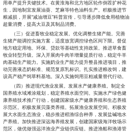
用单产提升关键技术。在黄淮海和北方地区轮作倒茬扩种花
生，因地制宜发展油葵、芝麻等特色油料生产。积极推进节
粮减损，开展“减油增豆”科普宣传，引导逐步降低食用植物油
超量消费，提高大豆及其制品消费。
（三）促进畜牧业稳定发展。
优化调整生猪产能。完善
生猪产能调控实施方案，适度放宽调控绿色区间下限。督促
地方稳定用地、环保、贷款等基础性支持政策。推进草食畜
牧业转型升级。深入开展肉牛肉羊增量提质行动，稳定牛羊
肉基础生产能力。实施奶业生产能力提升整县推进项目，推
动完善液态奶标准、规范复原乳标识。扎实推进粮改饲，建
设高产稳产饲草料基地。深入实施饲用豆粕减量替代行动。
（四）推进现代渔业发展。
发展水产健康养殖。制定全
国养殖水域滩涂规划，稳定养殖水面空间。实施水产绿色健
康养殖技术推广行动，创建国家级水产健康养殖和生态养殖
示范区。积极发展贝藻类养殖。拓展渔业发展空间。积极发
展大水面生态渔业，稳步推进稻渔综合种养，发展盐碱地水
产养殖。加快推进深远海养殖发展，创建国家级海洋牧场示
范区，做优做强远洋渔业产业链供应链。推进渔船和渔港管