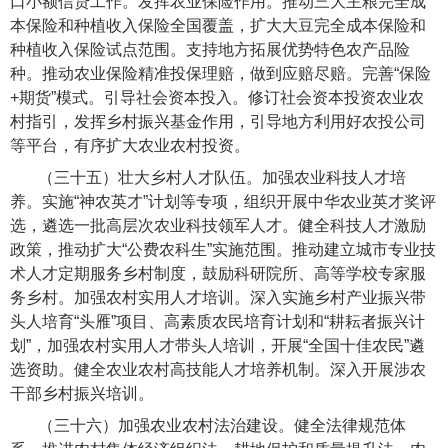
口小额信贷工作。发挥农业保险作用。推动三大主粮完全成
本保险和种植收入保险全国覆盖，扩大大豆完全成本保险和
种植收入保险试点范围。支持地方拓展优势特色农产品险
种。推动农业保险精准投保理赔，做到应赔尽赔。完善“保险
+期货”模式。引导社会资本投入。修订社会资本投资农业农
村指引，发挥乡村振兴基金作用，引导地方利用好农投公司
等平台，有序扩大农业农村投资。
（三十五）壮大乡村人才队伍。
加强农业科技人才培
养。实施“神农英才”计划等专项，组织开展中华农业英才奖评
选，遴选一批高层次农业科技领军人才。健全科技人才激励
政策，推动扩大“公费农科生”实施范围。推动建立城市专业技
术人才定期服务乡村制度，鼓励科研院所、高等学校专家服
务乡村。加强农村实用人才培训。深入实施乡村产业振兴带
头人培育“头雁”项目、高素质农民培育计划和“耕耘者振兴计
划”，加强农村实用人才带头人培训，开展“全国十佳农民”遴
选资助。健全农业农村高技能人才培养机制。深入开展涉农
干部乡村振兴培训。
（三十六）加强农业农村法治建设。
健全法律规范体