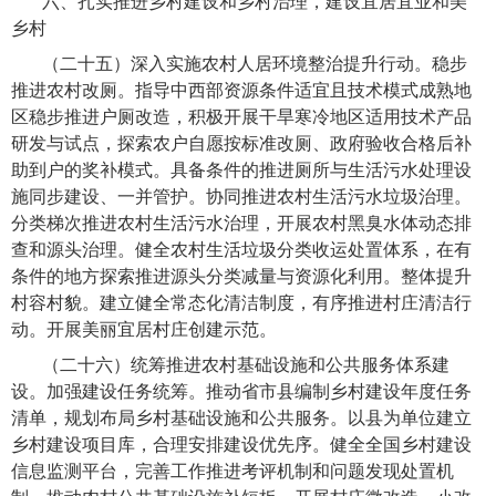
六、扎实推进乡村建设和乡村治理，建设宜居宜业和美
乡村
（二十五）深入实施农村人居环境整治提升行动。
稳步
推进农村改厕。指导中西部资源条件适宜且技术模式成熟地
区稳步推进户厕改造，积极开展干旱寒冷地区适用技术产品
研发与试点，探索农户自愿按标准改厕、政府验收合格后补
助到户的奖补模式。具备条件的推进厕所与生活污水处理设
施同步建设、一并管护。协同推进农村生活污水垃圾治理。
分类梯次推进农村生活污水治理，开展农村黑臭水体动态排
查和源头治理。健全农村生活垃圾分类收运处置体系，在有
条件的地方探索推进源头分类减量与资源化利用。整体提升
村容村貌。建立健全常态化清洁制度，有序推进村庄清洁行
动。开展美丽宜居村庄创建示范。
（二十六）统筹推进农村基础设施和公共服务体系建
设。
加强建设任务统筹。推动省市县编制乡村建设年度任务
清单，规划布局乡村基础设施和公共服务。以县为单位建立
乡村建设项目库，合理安排建设优先序。健全全国乡村建设
信息监测平台，完善工作推进考评机制和问题发现处置机