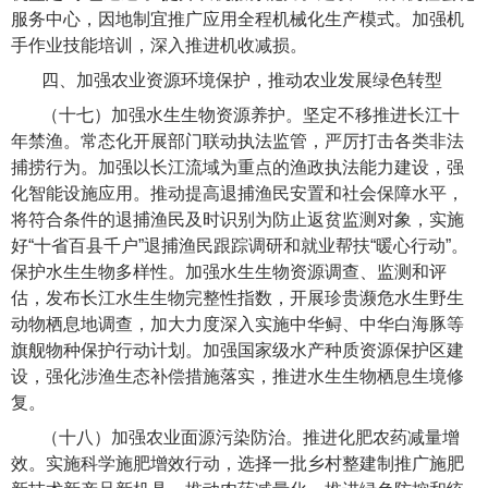
服务中心，因地制宜推广应用全程机械化生产模式。加强机
手作业技能培训，深入推进机收减损。
四、加强农业资源环境保护，推动农业发展绿色转型
（十七）加强水生生物资源养护。
坚定不移推进长江十
年禁渔。常态化开展部门联动执法监管，严厉打击各类非法
捕捞行为。加强以长江流域为重点的渔政执法能力建设，强
化智能设施应用。推动提高退捕渔民安置和社会保障水平，
将符合条件的退捕渔民及时识别为防止返贫监测对象，实施
好“十省百县千户”退捕渔民跟踪调研和就业帮扶“暖心行动”。
保护水生生物多样性。加强水生生物资源调查、监测和评
估，发布长江水生生物完整性指数，开展珍贵濒危水生野生
动物栖息地调查，加大力度深入实施中华鲟、中华白海豚等
旗舰物种保护行动计划。加强国家级水产种质资源保护区建
设，强化涉渔生态补偿措施落实，推进水生生物栖息生境修
复。
（十八）加强农业面源污染防治
。推进化肥农药减量增
效。实施科学施肥增效行动，选择一批乡村整建制推广施肥