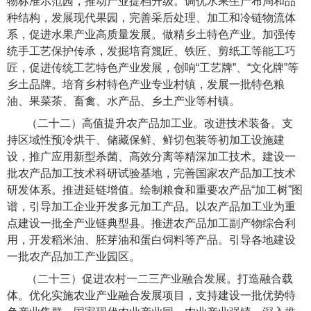
物标准示范园，推动产业提档升级。调优水果生产布局和品
种结构，发展现代果园，完善采后处理、加工和冷链物流体
系，促进水果产业高质量发展。做精乡土特色产业。加强传
统手工艺保护传承，发掘培育篾匠、铁匠、剪纸工等能工巧
匠，促进传统工艺特色产业发展，创响“工艺牌”、“文化牌”等
乡土品牌。培育乡村特色产业专业村镇，发展一批特色粮
油、果菜茶、畜禽、水产品、乡土产业等村镇。
（二十二）高值提升农产品加工业。
改进技术装备。支
持区域性预冷烘干、储藏保鲜、鲜切包装等初加工设施建
设，推广应用新型杀菌、高效分离等精深加工技术。建设一
批农产品加工技术科研试验基地，完善国家农产品加工技术
研发体系。推进延链增值。绘制粮食和重要农产品“加工树”图
谱，引导加工企业开发多元加工产品。以农产品加工业为重
点建设一批全产业链典型县。推进农产品加工副产物综合利
用，开发稻米油、胚芽油和蛋白饲料等产品。引导各地建设
一批农产品加工产业园区。
（二十三）促进农村一二三产业融合发展。
打造融合载
体。优化实施农业产业融合发展项目，支持建设一批优势特