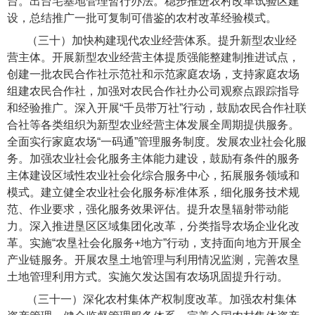
台。出台宅基地管理暂行办法。稳步推进农村改革试验区建
设，总结推广一批可复制可借鉴的农村改革经验模式。
（三十）加快构建现代农业经营体系。
提升新型农业经
营主体。开展新型农业经营主体提质强能整建制推进试点，
创建一批农民合作社示范社和示范家庭农场，支持家庭农场
组建农民合作社，加强对农民合作社办公司观察点跟踪指导
和经验推广。深入开展“千员带万社”行动，鼓励农民合作社联
合社等各类组织为新型农业经营主体发展全周期提供服务。
全面实行家庭农场“一码通”管理服务制度。发展农业社会化服
务。加强农业社会化服务主体能力建设，鼓励有条件的服务
主体建设区域性农业社会化综合服务中心，拓展服务领域和
模式。建立健全农业社会化服务标准体系，细化服务技术规
范、作业要求，强化服务效果评估。提升农垦辐射带动能
力。深入推进垦区区域集团化改革，分类指导农场企业化改
革。实施“农垦社会化服务+地方”行动，支持面向地方开展全
产业链服务。开展农垦土地管理与利用情况监测，完善农垦
土地管理利用方式。实施欠发达国有农场巩固提升行动。
（三十一）深化农村集体产权制度改革。
加强农村集体