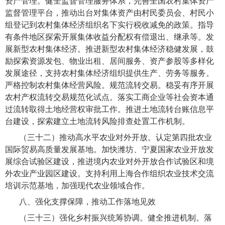
资产管理。健全监督管理服务体系，完善全国农村集体资产
监督管理平台，推动出台对集体资产由村民委员会、村民小
组登记到农村集体经济组织名下实行税收减免的政策。指导
有条件地区探索开展集体收益分配权有偿退出、继承等。发
展新型农村集体经济。推进新型农村集体经济稳健发展，鼓
励探索资源发包、物业出租、居间服务、资产参股等多样化
发展途径，支持农村集体经济组织提供生产、劳务等服务。
严格控制农村集体经营风险。规范流转交易。稳妥有序开展
农村产权流转交易规范化试点。落实工商企业等社会资本通
过流转取得土地经营权审批工作。推进土地流转台账信息平
台建设，探索建立土地流转风险排查处置工作机制。
（三十二）推动高水平农业对外开放
。认定第四批农业
国际贸易高质量发展基地。加快潍坊、宁夏国家农业开放发
展综合试验区建设，推进境内农业对外开放合作试验区和境
外农业产业园区建设。支持利用上海合作组织农业技术交流
培训示范基地，加强现代农业领域合作。
八、强化支撑保障，推动工作落地见效
（三十三）强化乡村振兴统筹协调。
健全推进机制。落