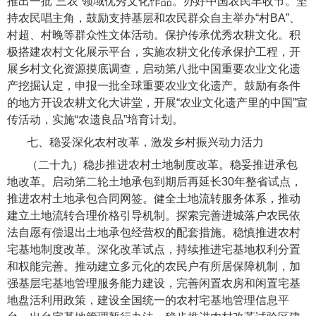
推出一批“三农”领域优秀文化作品。办好中国农民丰收节。坚
持农民唱主角，鼓励支持基层和农民群众自主举办“村BA”、
村超、村晚等群众性文体活动。保护传承优秀农耕文化。积
极搭建农村文化展示平台，实施农耕文化传承保护工程，开
展乡村文化资源摸底调查，启动第八批中国重要农业文化遗
产挖掘认定，申报一批全球重要农业文化遗产。鼓励有条件
的地方开设农耕文化大讲堂，开展“农业文化遗产里的中国”宣
传活动，实施“农遗良品”培育计划。
七、稳妥深化农村改革，激发乡村振兴动力活力
（二十九）稳步推进农村土地制度改革。
稳妥推进承包
地改革。启动第二轮土地承包到期后再延长30年整省试点，
推进农村土地承包合同网签。健全土地流转服务体系，推动
建立土地流转合理价格引导机制。探索完善进城落户农民依
法自愿有偿退出土地承包经营权的配套措施。稳慎推进农村
宅基地制度改革。深化改革试点，持续推进宅基地权利分置
和权能完善。推动建立多元化的农民户有所居保障机制，加
强基层宅基地管理服务能力建设，完善闲置农房和闲置宅基
地盘活利用政策，建设全国统一的农村宅基地管理信息平