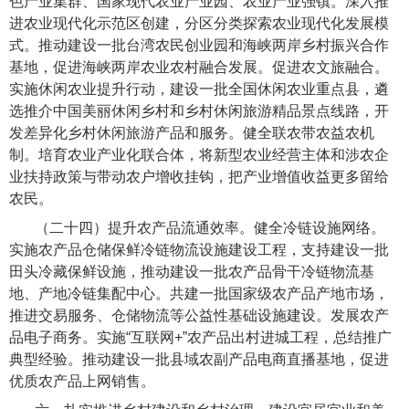
色产业集群、国家现代农业产业园、农业产业强镇。深入推
进农业现代化示范区创建，分区分类探索农业现代化发展模
式。推动建设一批台湾农民创业园和海峡两岸乡村振兴合作
基地，促进海峡两岸农业农村融合发展。促进农文旅融合。
实施休闲农业提升行动，建设一批全国休闲农业重点县，遴
选推介中国美丽休闲乡村和乡村休闲旅游精品景点线路，开
发差异化乡村休闲旅游产品和服务。健全联农带农益农机
制。培育农业产业化联合体，将新型农业经营主体和涉农企
业扶持政策与带动农户增收挂钩，把产业增值收益更多留给
农民。
（二十四）提升农产品流通效率。
健全冷链设施网络。
实施农产品仓储保鲜冷链物流设施建设工程，支持建设一批
田头冷藏保鲜设施，推动建设一批农产品骨干冷链物流基
地、产地冷链集配中心。共建一批国家级农产品产地市场，
推进交易服务、仓储物流等公益性基础设施建设。发展农产
品电子商务。实施“互联网+”农产品出村进城工程，总结推广
典型经验。推动建设一批县域农副产品电商直播基地，促进
优质农产品上网销售。