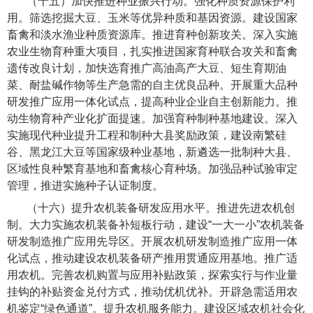
（十五）加快推进种业振兴行动。
强化种质资源保护利
用。筛选挖掘大豆、玉米等优异种质和基因资源。建设国家
畜禽和淡水渔业种质资源库。推进育种创新攻关。深入实施
农业生物育种重大项目，扎实推进国家育种联合攻关和畜禽
遗传改良计划，加快选育推广高油高产大豆、短生育期油
菜、耐盐碱作物等生产急需的自主优良品种。开展重大品种
研发推广应用一体化试点，提高种业企业自主创新能力。推
动生物育种产业化扩面提速。加强育种制种基地建设。深入
实施现代种业提升工程和制种大县奖励政策，建设南繁硅
谷、黑龙江大豆等国家级种业基地，新遴选一批制种大县、
区域性良种繁育基地和畜禽核心育种场。加强品种试验审定
管理，推进实施种子认证制度。
（十六）提升农机装备研发应用水平。
推进先进农机创
制。大力实施农机装备补短板行动，建设“一大一小”农机装备
研发制造推广应用先导区。开展农机研发制造推广应用一体
化试点，推动建设农机装备研产推用贯通应用基地。推广适
用农机。完善农机购置与应用补贴政策，探索实行与作业量
挂钩的补贴资金兑付方式，推动优机优补。开辟急需适用农
机鉴定“绿色通道”。提升农机服务能力。建设区域农机社会化