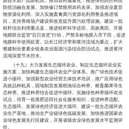
新技术新产品新机具。推动农药减量化，推进绿色防控和统
防统治融合发展。加快修订禁限用农药名录。加强农业废弃
物资源化利用。深入实施畜禽粪污资源化利用整县推进项
目，支持养殖场户建设和改造提升粪污处理设施。建设一批
秸秆综合利用重点县，推进秸秆科学还田、高效离田。开展
地膜联合监管“百日攻坚”行动，严禁非标地膜入市下田，促进
地膜科学使用处置。以长江经济带和黄河流域为重点，扩大
整建制全要素全链条农业面源污染综合防治试点。推进黄河
流域深度节水控水。
（十九）大力发展生态循环农业。
制定生态循环农业实
施方案，加快构建生态循环农业产业体系。推广绿色技术促
进小循环。加强新型农业经营主体技术培训，推广应用绿色
高效品种机具，因地制宜发展稻渔综合种养、粮畜菌果等生
态种养。推进种养结合促进中循环。实施绿色种养循环农业
试点，培育一批粪肥还田社会化服务组织，促进种养适配、
生态循环。发展绿色经济促进大循环。建设一批生态循环农
业生产基地，推动全产业链绿色低碳发展。加快推进国家农
业绿色发展先行区建设，开展省级农业绿色发展水平监测评
价。