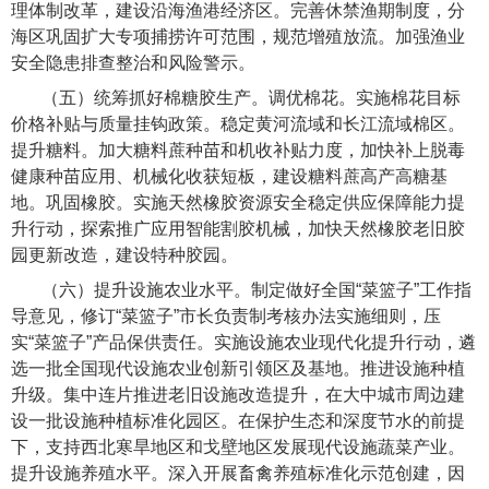
理体制改革，建设沿海渔港经济区。完善休禁渔期制度，分
海区巩固扩大专项捕捞许可范围，规范增殖放流。加强渔业
安全隐患排查整治和风险警示。
（五）统筹抓好棉糖胶生产。
调优棉花。实施棉花目标
价格补贴与质量挂钩政策。稳定黄河流域和长江流域棉区。
提升糖料。加大糖料蔗种苗和机收补贴力度，加快补上脱毒
健康种苗应用、机械化收获短板，建设糖料蔗高产高糖基
地。巩固橡胶。实施天然橡胶资源安全稳定供应保障能力提
升行动，探索推广应用智能割胶机械，加快天然橡胶老旧胶
园更新改造，建设特种胶园。
（六）提升设施农业水平
。制定做好全国“菜篮子”工作指
导意见，修订“菜篮子”市长负责制考核办法实施细则，压
实“菜篮子”产品保供责任。实施设施农业现代化提升行动，遴
选一批全国现代设施农业创新引领区及基地。推进设施种植
升级。集中连片推进老旧设施改造提升，在大中城市周边建
设一批设施种植标准化园区。在保护生态和深度节水的前提
下，支持西北寒旱地区和戈壁地区发展现代设施蔬菜产业。
提升设施养殖水平。深入开展畜禽养殖标准化示范创建，因