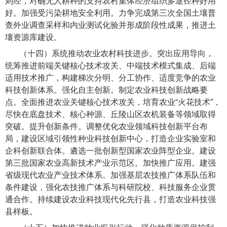
则经，对确无人耕种的支持农村集体经济组织多途径种好用
好。加强受污染耕地安全利用。力争完成第三次全国土壤普
查外业调查采样和内业测试化验并形成阶段性成果，推进土
壤资源库建设。
（十四）系统推动农业农村科技进步。
突出应用导向，
统筹推进前端关键核心技术攻关、中端技术模式集成、后端
适用技术推广，构建梯次分明、分工协作、适度竞争的农业
科技创新体系。强化自主创新。制定农业科技创新战略要
点。全面推进农业关键核心技术攻关，培育农业“火花技术”，
尽快在底盘技术、核心种源、丘陵山区农机装备等领域取得
突破。提升创新条件。调整优化农业领域科技创新平台布
局，建设区域引领性种业科技创新中心，打造企业实验室和
企科创新联合体。遴选一批创新型国家农业阵型企业。建设
第三批国家农业高新技术产业示范区。加快推广应用。建强
省级现代农业产业技术体系。加强基层农技推广体系队伍和
条件建设，强化农技推广体系与科研院校、科技服务企业贯
通合作。持续建设农业科技现代化先行县，打造农业科技强
县样板。