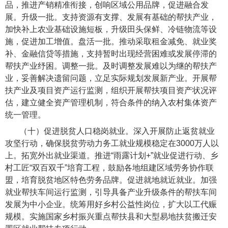
品，推进产销精准衔接，创响区域公用品牌，促进融合发
展。升级一批。支持资源有支撑、发展有基础的帮扶产业，
加快补上农业基础设施短板，升级田头保鲜、冷链物流等设
施，促进加工增值。盘活一批。推动采取租金减免、就业奖
补、金融信贷等措施，支持暂时出现经营困难或发展停滞的
帮扶产业纾困。调整一批。及时调整发展难以为继的帮扶产
业，妥善解决遗留问题，立足实际规划发展新产业。开展帮
扶产业及项目资产运行监测，组织开展帮扶项目资产状况评
估，建立健全资产管理机制，符合条件的纳入农村集体资产
统一管理。
（十）促进脱贫人口稳岗就业。
深入开展防止返贫就业
攻坚行动，确保脱贫劳动力务工就业规模稳定在3000万人以
上。拓宽外出就业渠道。推进“雨露计划+”就业促进行动、乡
村工匠“双百双千”培育工程，鼓励各地组建区域劳务协作联
盟，培育脱贫地区特色劳务品牌。促进就地就近就业。加强
就业帮扶车间运行监测，引导具备产业升级条件的帮扶车间
发展为中小企业。统筹用好乡村公益性岗位，扩大以工代赈
规模。实施国家乡村振兴重点帮扶县和大型易地扶贫搬迁安