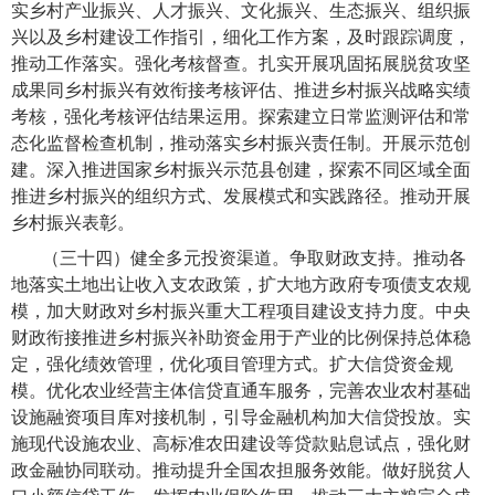
实乡村产业振兴、人才振兴、文化振兴、生态振兴、组织振
兴以及乡村建设工作指引，细化工作方案，及时跟踪调度，
推动工作落实。强化考核督查。扎实开展巩固拓展脱贫攻坚
成果同乡村振兴有效衔接考核评估、推进乡村振兴战略实绩
考核，强化考核评估结果运用。探索建立日常监测评估和常
态化监督检查机制，推动落实乡村振兴责任制。开展示范创
建。深入推进国家乡村振兴示范县创建，探索不同区域全面
推进乡村振兴的组织方式、发展模式和实践路径。推动开展
乡村振兴表彰。
（三十四）健全多元投资渠道。
争取财政支持。推动各
地落实土地出让收入支农政策，扩大地方政府专项债支农规
模，加大财政对乡村振兴重大工程项目建设支持力度。中央
财政衔接推进乡村振兴补助资金用于产业的比例保持总体稳
定，强化绩效管理，优化项目管理方式。扩大信贷资金规
模。优化农业经营主体信贷直通车服务，完善农业农村基础
设施融资项目库对接机制，引导金融机构加大信贷投放。实
施现代设施农业、高标准农田建设等贷款贴息试点，强化财
政金融协同联动。推动提升全国农担服务效能。做好脱贫人