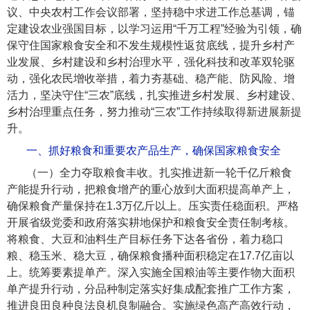
议、中央农村工作会议部署，坚持稳中求进工作总基调，锚
定建设农业强国目标，以学习运用“千万工程”经验为引领，确
保守住国家粮食安全和不发生规模性返贫底线，提升乡村产
业发展、乡村建设和乡村治理水平，强化科技和改革双轮驱
动，强化农民增收举措，着力夯基础、稳产能、防风险、增
活力，坚决守住“三农”底线，扎实推进乡村发展、乡村建设、
乡村治理重点任务，努力推动“三农”工作持续取得新进展新提
升。
一、抓好粮食和重要农产品生产，确保国家粮食安全
（一）全力夺取粮食丰收。
扎实推进新一轮千亿斤粮食
产能提升行动，把粮食增产的重心放到大面积提高单产上，
确保粮食产量保持在1.3万亿斤以上。压实责任稳面积。严格
开展省级党委和政府落实耕地保护和粮食安全责任制考核。
将粮食、大豆和油料生产目标任务下达各省份，着力稳口
粮、稳玉米、稳大豆，确保粮食播种面积稳定在17.7亿亩以
上。统筹要素提单产。深入实施全国粮油等主要作物大面积
单产提升行动，分品种制定落实好集成配套推广工作方案，
推进良田良种良法良机良制融合。实施绿色高产高效行动，