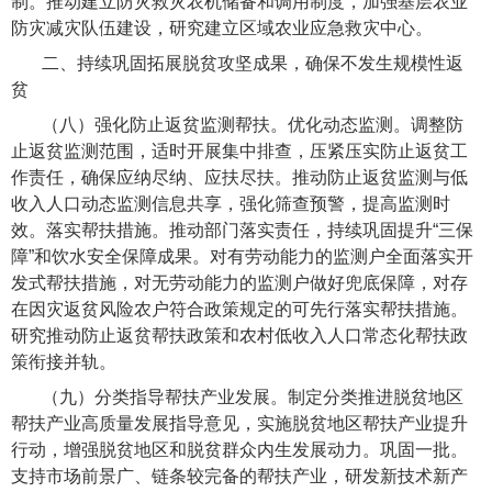
制。推动建立防灾救灾农机储备和调用制度，加强基层农业
防灾减灾队伍建设，研究建立区域农业应急救灾中心。
二、持续巩固拓展脱贫攻坚成果，确保不发生规模性返
贫
（八）强化防止返贫监测帮扶。
优化动态监测。调整防
止返贫监测范围，适时开展集中排查，压紧压实防止返贫工
作责任，确保应纳尽纳、应扶尽扶。推动防止返贫监测与低
收入人口动态监测信息共享，强化筛查预警，提高监测时
效。落实帮扶措施。推动部门落实责任，持续巩固提升“三保
障”和饮水安全保障成果。对有劳动能力的监测户全面落实开
发式帮扶措施，对无劳动能力的监测户做好兜底保障，对存
在因灾返贫风险农户符合政策规定的可先行落实帮扶措施。
研究推动防止返贫帮扶政策和农村低收入人口常态化帮扶政
策衔接并轨。
（九）分类指导帮扶产业发展。
制定分类推进脱贫地区
帮扶产业高质量发展指导意见，实施脱贫地区帮扶产业提升
行动，增强脱贫地区和脱贫群众内生发展动力。巩固一批。
支持市场前景广、链条较完备的帮扶产业，研发新技术新产