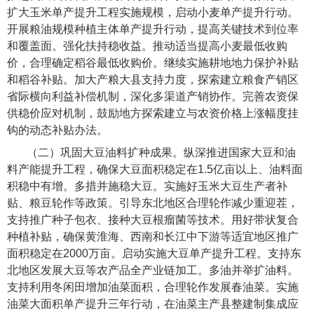
扩大玉米单产提升工程实施规模，启动小麦单产提升行动。
开展粮油规模种植主体单产提升行动，提高关键技术到位率
和覆盖面。强化扶持稳收益。推动适当提高小麦最低收购
价，合理确定稻谷最低收购价。继续实施耕地地力保护补贴
和稻谷补贴。加大产粮大县支持力度，探索建立粮食产销区
省际横向利益补偿机制，深化多渠道产销协作。完善农资保
供稳价应对机制，鼓励地方探索建立与农资价格上涨幅度挂
钩的动态补贴办法。
（二）巩固大豆油料扩种成果。
纵深推进国家大豆和油
料产能提升工程，确保大豆面积稳定在1.5亿亩以上、油料面
积稳中有增。多措并施稳大豆。实施好玉米大豆生产者补
贴、粮豆轮作等政策。引导东北地区合理轮作减少重迎茬，
支持推广种子包衣、接种大豆根瘤菌等技术。用好带状复合
种植补贴，确保黄淮海、西南和长江中下游等适宜地区推广
面积稳定在2000万亩。启动实施大豆单产提升工程。支持东
北地区发展大豆等农产品全产业链加工。多油并举扩油料。
支持利用冬闲田增加油菜面积，合理轮作发展春油菜。实施
油菜大面积单产提升三年行动，在油菜主产县整建制集成应