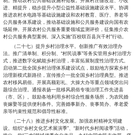
制。推动农村公共基础设施补短板。开展村庄微改造、小改
进、精提升，稳步提升小型公益性基础设施建设水平。协调
推进农村水电路等基础设施建设和农村教育、医疗、养老等
公共服务体系建设，推动基础设施和公共服务建设向国有农
场延伸。开展农村公共服务重要领域监测评价，征集推介农
村公共服务典型案例。深入实施“百校联百县兴千村”行动。
（二十七）提升乡村治理水平
。创新推广有效治理办
法。推广清单制、积分制、“村民说事”等务实管用乡村治理方
式，推进数字化赋能乡村治理，丰富拓展制度性治理方式。
启动第二批全国乡村治理体系建设试点，鼓励地方探索乡村
治理新模式新路径，宣传推介一批全国乡村治理典型。推进
农村移风易俗。开展高额彩礼、大操大办等重点领域突出问
题综合治理。通报表扬一批移风易俗专项治理工作先进县
（市、区）。鼓励各地利用乡村综合性服务场所，为农民婚
丧嫁娶等提供便利条件。完善婚事新办、丧事简办、孝老爱
亲等约束性规范和倡导性标准。
（二十八）推进乡村文化发展。
加强农村精神文明建
设。组织“乡村文化艺术展演季”、“新时代乡村阅读季”活动，