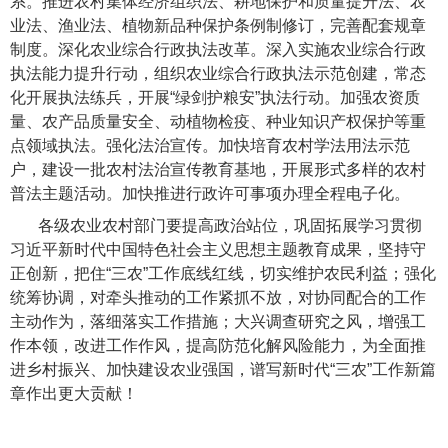
系。推进农村集体经济组织法、耕地保护和质量提升法、农
业法、渔业法、植物新品种保护条例制修订，完善配套规章
制度。深化农业综合行政执法改革。深入实施农业综合行政
执法能力提升行动，组织农业综合行政执法示范创建，常态
化开展执法练兵，开展“绿剑护粮安”执法行动。加强农资质
量、农产品质量安全、动植物检疫、种业知识产权保护等重
点领域执法。强化法治宣传。加快培育农村学法用法示范
户，建设一批农村法治宣传教育基地，开展形式多样的农村
普法主题活动。加快推进行政许可事项办理全程电子化。
各级农业农村部门要提高政治站位，巩固拓展学习贯彻
习近平新时代中国特色社会主义思想主题教育成果，坚持守
正创新，把住“三农”工作底线红线，切实维护农民利益；强化
统筹协调，对牵头推动的工作紧抓不放，对协同配合的工作
主动作为，落细落实工作措施；大兴调查研究之风，增强工
作本领，改进工作作风，提高防范化解风险能力，为全面推
进乡村振兴、加快建设农业强国，谱写新时代“三农”工作新篇
章作出更大贡献！